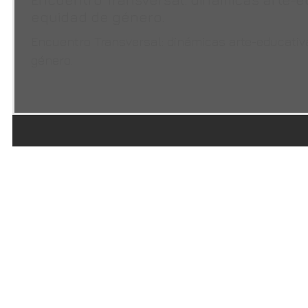
equidad de género.
Encuentro Transversal: dinámicas arte-educativ
género.