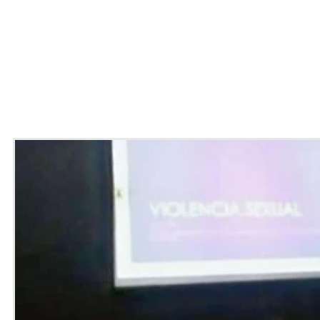
nosotrxs
qué hacemos
inves
consultoría