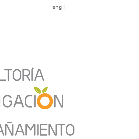
eng
spa
Medios
te
contacto
dona