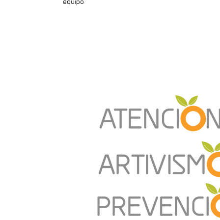
equipo
nosotrxs
qué hacemos