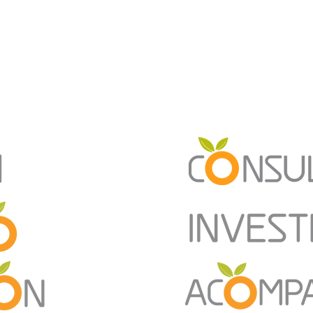
investigación
artivismo
consultoría
involúcra