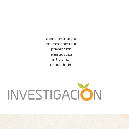
nosotrxs
qué hacemos
inves
consultoría
atención integral
acompañamiento
prevención
investigación
artivismo
consultoría