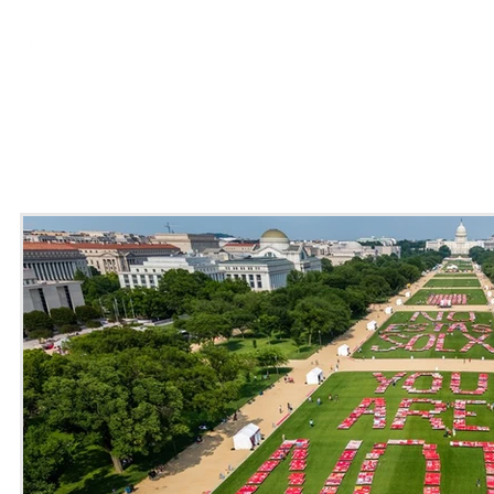
nosotrxs
qué hacemos
inves
consultoría