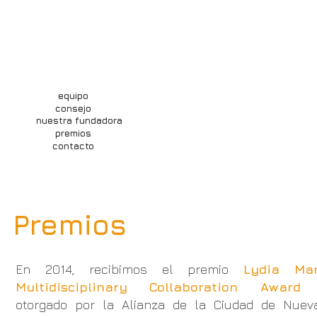
nosotrxs
qué hacemos
inves
consultoría
equipo
consejo
nuestra fundadora
premios
contacto
Premios
En 2014, recibimos el premio
Lydia Mar
Multidisciplinary Collaboration Award
otorgado por la Alianza de la Ciudad de Nuev