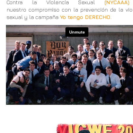
Contra la Violencia Sexual
(
NYCAA
nuestro compromiso con la prevención de la vio
sexual y la campaña
Yo tengo DERECHO.