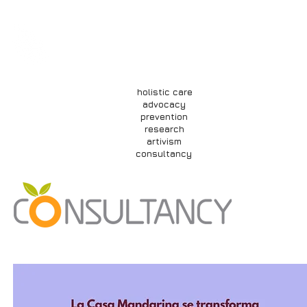
nosotrxs
qué hacemos
inves
consultoría
about us
our work
advocacy
holistic care
advocacy
prevention
research
artivism
consultancy