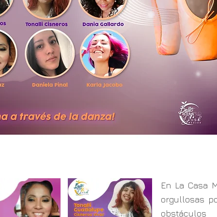
En La Casa 
orgullosas po
obstáculos