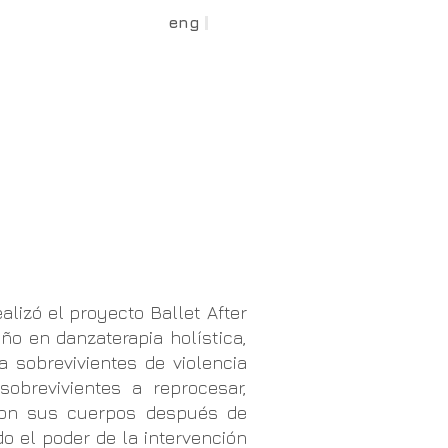
eng
spa
Medios
te
contacto
dona
lizó el proyecto Ballet After
o en danzaterapia holística,
 sobrevivientes de violencia
obrevivientes a reprocesar,
 con sus cuerpos después de
do el poder de la intervención