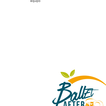
equipo
nosotrxs
qué hacemos