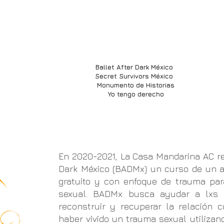
investigación
artivismo
consultoría
involúcra
Ballet After Dark México
Secret Survivors México
Monumento de Historias
Yo tengo derecho
En 2020-2021, La Casa Mandarina AC rea
Dark México (BADMx) un curso de un añ
gratuito y con enfoque de trauma para
sexual. BADMx busca ayudar a lxs s
reconstruir y recuperar la relación
haber vivido un trauma sexual utilizan