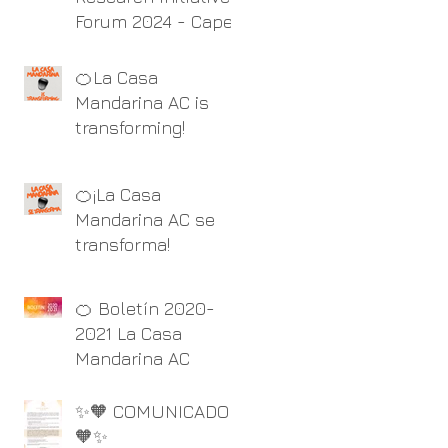
México, La Casa
Forum 2024 - Cape
Mandarina &
Town, South Africa.
Universidad de York,
🍊La Casa
Reinos Unido
Mandarina AC is
transforming!
🍊¡La Casa
Mandarina AC se
transforma!
🍊 Boletín 2020-
2021 La Casa
Mandarina AC
✨🧡 COMUNICADO
🧡✨