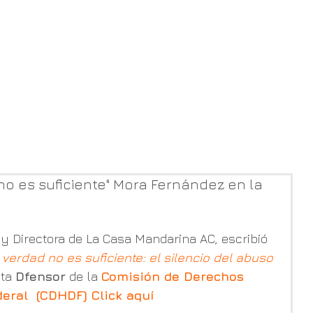
investigación
artivismo
consultoría
involúcra
no es suficiente" Mora Fernández en la
y Directora de La Casa Mandarina AC, escribió 
verdad no es suficiente: el silencio del abuso 
ta 
Dfensor
 de la 
Comisión de Derechos 
eral  (CDHDF) Click 
aquí