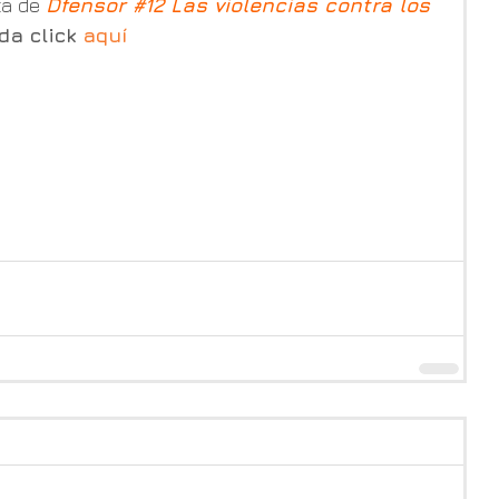
a de 
Dfensor #12 Las violencias contra los 
 da click 
aquí