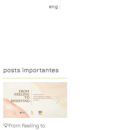
eng
spa
Medios
te
contacto
dona
posts importantes
💡From Feeling to
💡Del sentir al resistir: